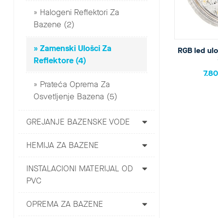
Halogeni Reflektori Za
Bazene (2)
Zamenski Ulošci Za
RGB led ulo
Reflektore (4)
7.8
Prateća Oprema Za
Osvetljenje Bazena (5)
GREJANJE BAZENSKE VODE
HEMIJA ZA BAZENE
INSTALACIONI MATERIJAL OD
PVC
OPREMA ZA BAZENE