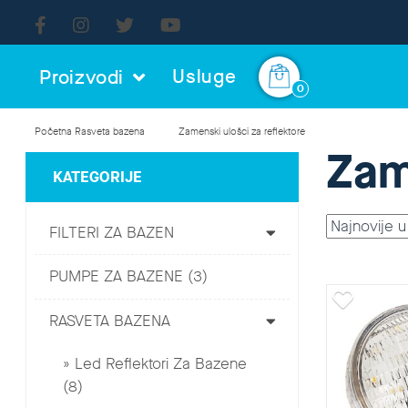
Usluge
Proizvodi
0
Početna
Rasveta bazena
Zamenski ulošci za reflektore
Zam
KATEGORIJE
FILTERI ZA BAZEN
PUMPE ZA BAZENE (3)
RASVETA BAZENA
Led Reflektori Za Bazene
(8)