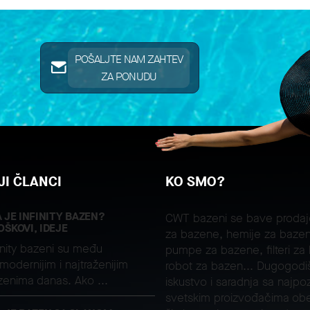
POŠALJTE NAM ZAHTEV
ZA PONUDU
I ČLANCI
KO SMO?
A JE INFINITY BAZEN?
CWT bazeni se bave proda
OŠKOVI, IDEJE
za bazene, hemije za bazen
inity bazeni su među
pumpe za bazene, filteri za
modernijim i najtraženijim
robot za bazen... Dugogodi
zenima danas. Ako ...
iskustvo i saradnja sa najpoz
svetskim proizvođačima ob