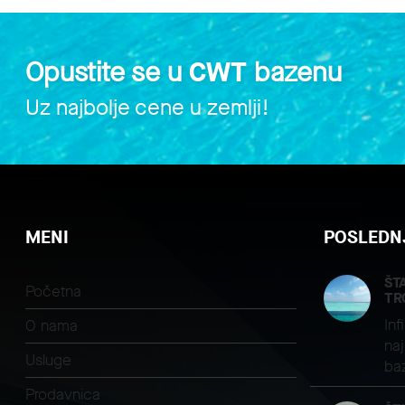
Opustite se u
CWT
bazenu
Uz najbolje cene u zemlji!
MENI
POSLEDNJ
ŠT
Početna
TR
Inf
O nama
naj
Usluge
ba
Prodavnica