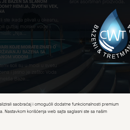
A JE BAZEN SA SLANOM
širok asortiman proizvoda.
DOM? HEMIJA, ŽIVOTNI VEK,
NA
li ste ikada plivali u okeanu,
ili gutljaj morske vode i
islili: „Nja...
VARI KOJE MORATE ZNATI O
RŽAVANJU BAZENA SA
ANOM VODOM
temi soli su u modi u svetu
ena i jasno je zašto: Voda
 mekša Baze...
nalizirali saobraćaj i omogućili dodatne funkcionalnosti premium
 Bazeni za kupanje i tretman voda ©. Sva prava zadržana 
ma. Nastavkom korišćenja web sajta saglasni ste sa našim
uci
Politika reklamacija
Odustanak od ugovora
Saobraznost i
Designed by
Explicit