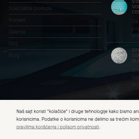
ŠT
VO
Specijalna ponuda
CE
Kontakt
Da 
pop
Galerija
pom
FAQ
ST
Blog
OD
SL
Sis
baz
je
Naš sajt koristi "kolačiće" i druge tehnologije kako bismo a
CWT
korisnicima. Podatke o korisnicima ne delimo sa trećim lici
Uslovi korišćenja
Informacije o plaćanju i ispor
pravilima korišćenja i polisom privatnosti
.