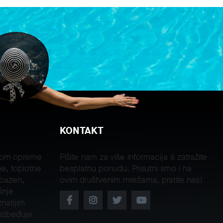
KONTAKT
jom opreme
Pišite nam za više informacija ili zatražite
e, toplotne
besplatnu ponudu. Prisutni smo i na
 bazen,
ovim društvenim mrežama, pratite nas!
šnje
natijim
ezbeđuje