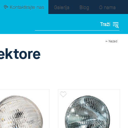
Kontaktirajte nas
Galerija
Blog
O nama
← Nazad
lektore