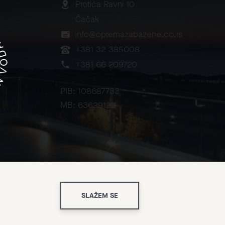
Protića Ravni 10
Čačak
info@opremazabazene.co.rs
+381 32 385008
+381 66 209720
PIB: 108687733
MB: 63629120
2026
 Garancija
Politika privatnosti i zaštita podataka
SLAŽEM SE