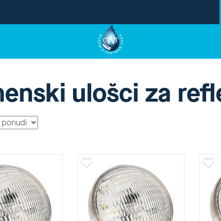
enski ulošci za ref