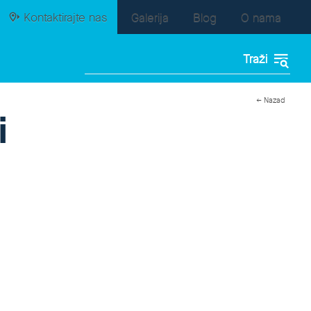
Kontaktirajte nas
Galerija
Blog
O nama
← Nazad
i