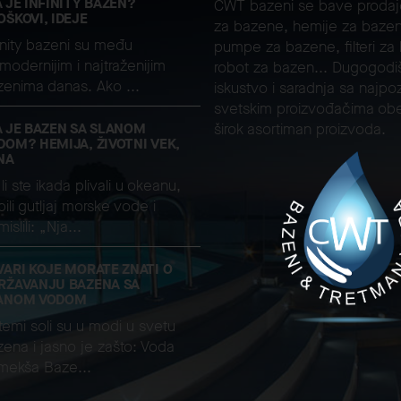
A JE INFINITY BAZEN?
CWT bazeni se bave proda
OŠKOVI, IDEJE
za bazene, hemije za bazen
inity bazeni su među
pumpe za bazene, filteri za
modernijim i najtraženijim
robot za bazen... Dugogodi
zenima danas. Ako ...
iskustvo i saradnja sa najpoz
svetskim proizvođačima ob
A JE BAZEN SA SLANOM
širok asortiman proizvoda.
DOM? HEMIJA, ŽIVOTNI VEK,
NA
li ste ikada plivali u okeanu,
ili gutljaj morske vode i
islili: „Nja...
VARI KOJE MORATE ZNATI O
RŽAVANJU BAZENA SA
ANOM VODOM
temi soli su u modi u svetu
ena i jasno je zašto: Voda
 mekša Baze...