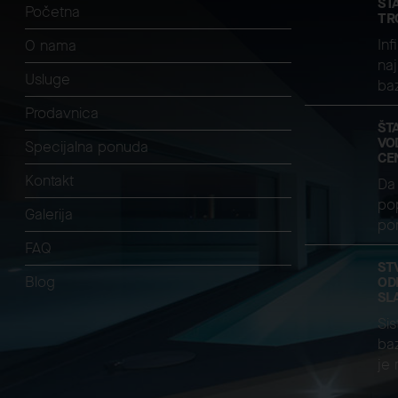
ŠT
Početna
TR
Inf
O nama
naj
Usluge
ba
Prodavnica
ŠT
VO
Specijalna ponuda
CE
Kontakt
Da 
pop
Galerija
pom
FAQ
ST
Blog
OD
SL
Sis
baz
je