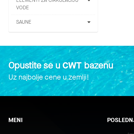
ELEMENTI ZA CIRKULACIJU
VODE
SAUNE
Opustite se u
CWT
bazenu
Uz najbolje cene u zemlji!
MENI
POSLEDNJ