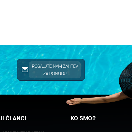
POŠALJTE NAM ZAHTEV
ZA PONUDU
I ČLANCI
KO SMO?