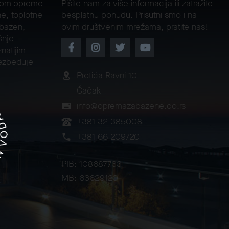
jom opreme
Pišite nam za više informacija ili zatražite
e, toplotne
besplatnu ponudu. Prisutni smo i na
 bazen,
ovim društvenim mrežama, pratite nas!
šnje
natijim
ezbeđuje
Protića Ravni 10
Čačak
info@opremazabazene.co.rs
+381 32 385008
+381 66 209720
PIB: 108687733
MB: 63629120