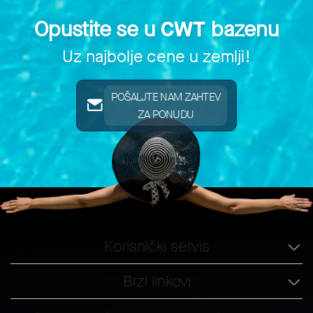
Opustite se u
CWT
bazenu
Uz najbolje cene u zemlji!
POŠALJTE NAM ZAHTEV
ZA PONUDU
Korisnički servis
Brzi linkovi