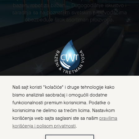
bazen, robot za bazen... Dugogodišnje iskustvo i
saradnja sa najpoznatijim svetskim proizvođačima
obezbeđuje širok asortiman proizvoda.
Naš sajt koristi "kolačiće" i druge tehnologije kako
bismo analizirali saobraćaj i omogućili dodatne
funkcionalnosti premium korisnicima. Podatke o
korisnicima ne delimo sa trećim licima. Nastavkom
korišćenja web sajta saglasni ste sa našim
pravilima
korišćenja i polisom privatnosti
.
CWT Bazeni za kupanje i tretman voda ©. Sva prava
zadržana 2026