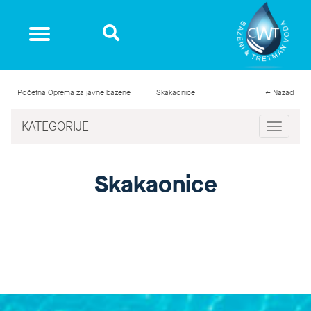
Početna
Oprema za javne bazene
Skakaonice
← Nazad
KATEGORIJE
Toggle
navigat
Skakaonice