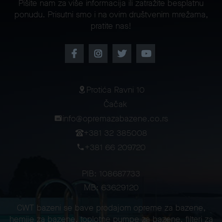
Pišite nam za više informacija ili zatražite besplatnu
ponudu. Prisutni smo i na ovim društvenim mrežama,
pratite nas!
Protića Ravni 10
Čačak
info@opremazabazene.co.rs
+381 32 385008
+381 66 209720
PIB: 108687733
MB: 63629120
CWT bazeni se bave prodajom opreme za bazene,
hemije za bazene, toplotne pumpe za bazene, filteri za