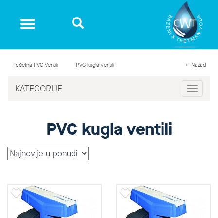
Početna
PVC Ventili
PVC kugla ventili
← Nazad
KATEGORIJE
Toggle
navigat
PVC kugla ventili