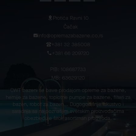
Protića Ravni 10
Čačak
info@opremazabazene.co.rs
+381 32 385008
+381 66 209720
PIB: 108687733
MB: 63629120
CWT bazeni se bave prodajom opreme za bazene,
hemije za bazene, toplotne pumpe za bazene, filteri za
bazen, robot za bazen... Dugogodišnje iskustvo i
saradnja sa najpoznatijim svetskim proizvođačima
obezbeđuje širok asortiman proizvoda.