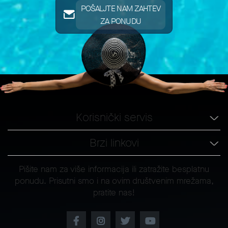
POŠALJTE NAM ZAHTEV
ZA PONUDU
Korisnički servis
Brzi linkovi
Pišite nam za više informacija ili zatražite besplatnu
ponudu. Prisutni smo i na ovim društvenim mrežama,
pratite nas!