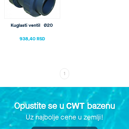
Kuglasti ventil   Ø20 
938,40 RSD
1
Opustite se u
CWT
bazenu
Uz najbolje cene u zemlji!