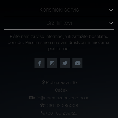
Korisnički servis
Brzi linkovi
Pišite nam za više informacija ili zatražite besplatnu
ponudu. Prisutni smo i na ovim društvenim mrežama,
pratite nas!
Protića Ravni 10
Čačak
info@opremazabazene.co.rs
+381 32 385008
+381 66 209720