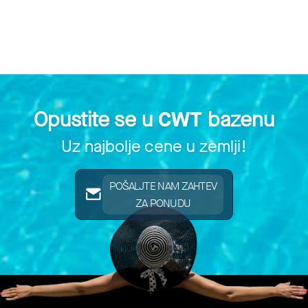
Opustite se u
CWT
bazenu
Uz najbolje cene u zemlji!
POŠALJTE NAM ZAHTEV
ZA PONUDU