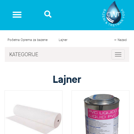
Početna
Oprema za bazene
Lajner
← Nazad
KATEGORIJE
Toggle
navigat
Lajner