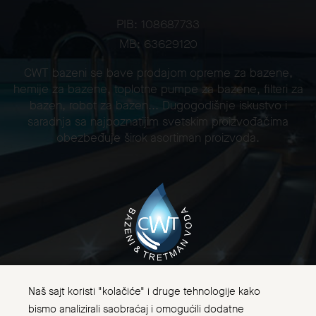
PIB: 108687733
MB: 63629120
CWT bazeni se bave prodajom opreme za bazene,
hemije za bazene, toplotne pumpe za bazene, filteri za
bazen, robot za bazen... Dugogodišnje iskustvo i
saradnja sa najpoznatijim svetskim proizvođačima
obezbeđuje širok asortiman proizvoda.
Naš sajt koristi "kolačiće" i druge tehnologije kako
bismo analizirali saobraćaj i omogućili dodatne