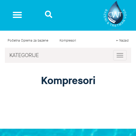
Početna
Oprema za bazene
Kompresori
← Nazad
KATEGORIJE
Toggle
navigat
Kompresori