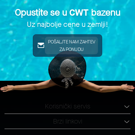
Opustite se u
CWT
bazenu
Uz najbolje cene u zemlji!
POŠALJTE NAM ZAHTEV
ZA PONUDU
Korisnički servis
Brzi linkovi