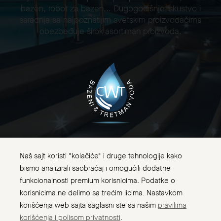
bazen, robot za bazen... Dugogodišnje iskustvo i
saradnja sa najpoznatijim svetskim proizvođačima
obezbeđuje širok asortiman proizvoda.
Naš sajt koristi "kolačiće" i druge tehnologije kako
bismo analizirali saobraćaj i omogućili dodatne
funkcionalnosti premium korisnicima. Podatke o
korisnicima ne delimo sa trećim licima. Nastavkom
korišćenja web sajta saglasni ste sa našim
pravilima
korišćenja i polisom privatnosti
.