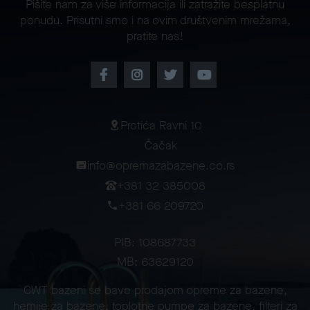
Pišite nam za više informacija ili zatražite besplatnu
ponudu. Prisutni smo i na ovim društvenim mrežama,
pratite nas!
Protića Ravni 10
Čačak
info@opremazabazene.co.rs
+381 32 385008
+381 66 209720
PIB: 108687733
MB: 63629120
CWT bazeni se bave prodajom opreme za bazene,
hemije za bazene, toplotne pumpe za bazene, filteri za