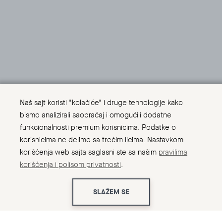
Naš sajt koristi "kolačiće" i druge tehnologije kako
bismo analizirali saobraćaj i omogućili dodatne
funkcionalnosti premium korisnicima. Podatke o
korisnicima ne delimo sa trećim licima. Nastavkom
korišćenja web sajta saglasni ste sa našim
pravilima
korišćenja i polisom privatnosti
.
SLAŽEM SE
Početna
Kontakt
← Nazad