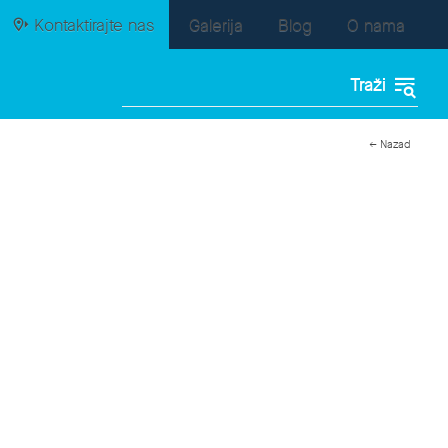
Kontaktirajte nas
Galerija
Blog
O nama
← Nazad