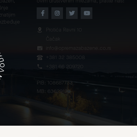
 bazen,
ovim društvenim mrežama, pratite nas!
šnje
natijim
ezbeđuje
Protića Ravni 10
Čačak
info@opremazabazene.co.rs
+381 32 385008
+381 66 209720
PIB: 108687733
MB: 63629120