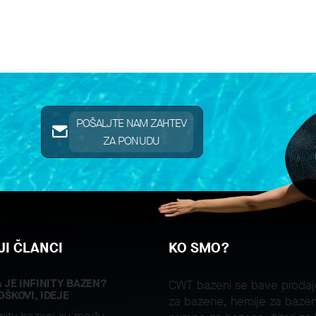
POŠALJTE NAM ZAHTEV
ZA PONUDU
I ČLANCI
KO SMO?
A JE INFINITY BAZEN?
CWT bazeni se bave proda
OŠKOVI, IDEJE
za bazene, hemije za bazen