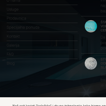
Inf
O nama
naj
Usluge
ba
Prodavnica
ŠT
VO
Specijalna ponuda
CE
Kontakt
Da 
pop
Galerija
pom
FAQ
ST
Blog
OD
SL
Sis
baz
je