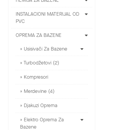
HEMIJA ZA BAZENE
INSTALACIONI MATERIJAL OD
PVC
OPREMA ZA BAZENE
Usisivači Za Bazene
Turbodžetovi (2)
Kompresori
Merdevine (4)
Djakuzi Oprema
Elektro Oprema Za
Bazene