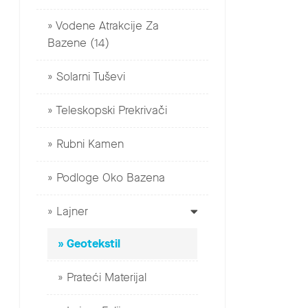
Vodene Atrakcije Za
Bazene (14)
Solarni Tuševi
Teleskopski Prekrivači
Rubni Kamen
Podloge Oko Bazena
Lajner
Geotekstil
Prateći Materijal