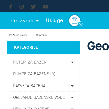
Usluge
Proizvodi
0
Početna
Lajner
Geotekstil
Geo
KATEGORIJE
FILTERI ZA BAZEN
PUMPE ZA BAZENE (3)
RASVETA BAZENA
GREJANJE BAZENSKE VODE