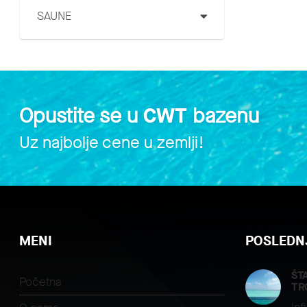
SAUNE
Opustite se u
CWT
bazenu
Uz najbolje cene u zemlji!
MENI
POSLEDNJ
ŠT
Početna
TR