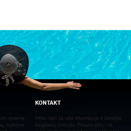
KONTAKT
jom opreme
Pišite nam za više informacija ili zatražite
e, toplotne
besplatnu ponudu. Prisutni smo i na