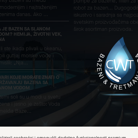
inity bazeni su među
pumpe za bazene, filteri za
modernijim i najtraženijim
robot za bazen... Dugogodi
zenima danas. Ako ...
iskustvo i saradnja sa najpoz
svetskim proizvođačima ob
A JE BAZEN SA SLANOM
širok asortiman proizvoda.
DOM? HEMIJA, ŽIVOTNI VEK,
NA
li ste ikada plivali u okeanu,
ili gutljaj morske vode i
islili: „Nja...
VARI KOJE MORATE ZNATI O
RŽAVANJU BAZENA SA
ANOM VODOM
temi soli su u modi u svetu
ena i jasno je zašto: Voda
 mekša Baze...