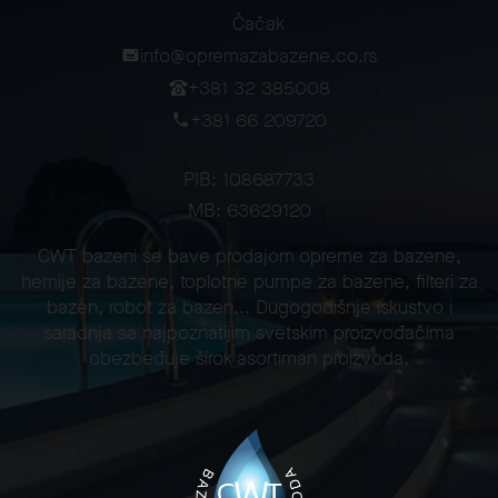
Čačak
info@opremazabazene.co.rs
+381 32 385008
+381 66 209720
PIB: 108687733
MB: 63629120
CWT bazeni se bave prodajom opreme za bazene,
hemije za bazene, toplotne pumpe za bazene, filteri za
bazen, robot za bazen... Dugogodišnje iskustvo i
saradnja sa najpoznatijim svetskim proizvođačima
obezbeđuje širok asortiman proizvoda.