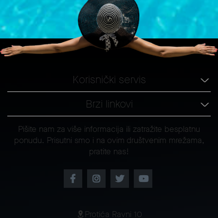
Korisnički servis
Brzi linkovi
Pišite nam za više informacija ili zatražite besplatnu
ponudu. Prisutni smo i na ovim društvenim mrežama,
pratite nas!
Protića Ravni 10