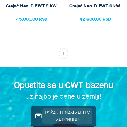
Grejač Neo  D-EWT 9 kW 
Grejač Neo  D-EWT 6 kW 
45.000,00 RSD
42.600,00 RSD
1
Opustite se u
CWT
bazenu
Uz najbolje cene u zemlji!
POŠALJTE NAM ZAHTEV
ZA PONUDU