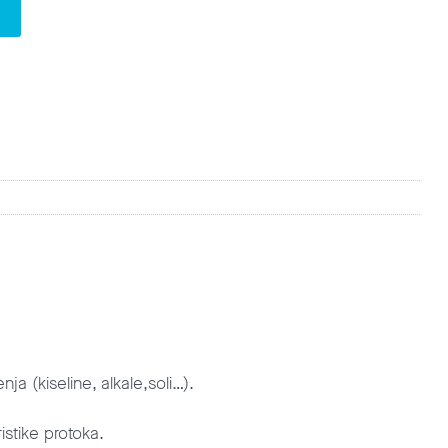
ja (kiseline, alkale,soli…).
istike protoka.