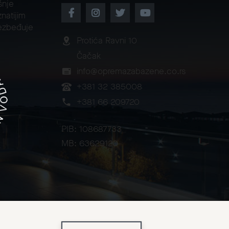
šnje
natijim
ezbeđuje
Protića Ravni 10
Čačak
info@opremazabazene.co.rs
+381 32 385008
+381 66 209720
PIB: 108687733
MB: 63629120
2026