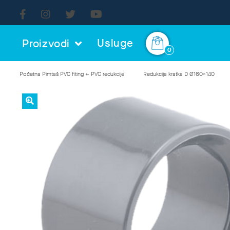
Usluge
Proizvodi
0
Početna
Pimtaš
PVC fiting
← PVC redukcije
Redukcija kratka D Ø160x140