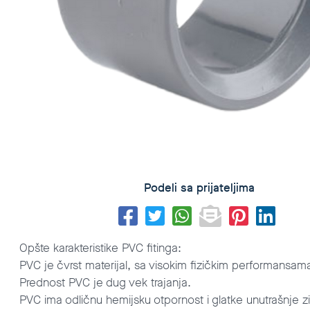
Podeli sa prijateljima
Opšte karakteristike PVC fitinga:
PVC je čvrst materijal, sa visokim fizičkim performansama, o
Prednost PVC je dug vek trajanja.
PVC ima odličnu hemijsku otpornost i glatke unutrašnje zi