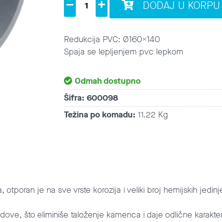
DODAJ U KORPU
Redukcija PVC: Ø160x140
Spaja se lepljenjem pvc lepkom
Odmah dostupno
Šifra:
600098
Težina po komadu:
11.22 Kg
tporan je na sve vrste korozija i veliki broj hemijskih jedinjen
dove, što eliminiše taloženje kamenca i daje odlične karakter