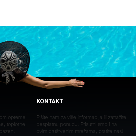
KONTAKT
jom opreme
Pišite nam za više informacija ili zatražite
e, toplotne
besplatnu ponudu. Prisutni smo i na
 bazen,
ovim društvenim mrežama, pratite nas!