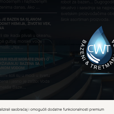
modernijim i najtraženijim
robot za bazen... Dugogodi
zenima danas. Ako ...
iskustvo i saradnja sa najpoz
svetskim proizvođačima ob
A JE BAZEN SA SLANOM
širok asortiman proizvoda.
DOM? HEMIJA, ŽIVOTNI VEK,
NA
li ste ikada plivali u okeanu,
ili gutljaj morske vode i
islili: „Nja...
VARI KOJE MORATE ZNATI O
RŽAVANJU BAZENA SA
ANOM VODOM
temi soli su u modi u svetu
ena i jasno je zašto: Voda
 mekša Baze...
nalizirali saobraćaj i omogućili dodatne funkcionalnosti premium
 Bazeni za kupanje i tretman voda ©. Sva prava zadržana 