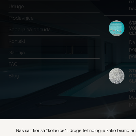
naj
Usluge
ba
Prodavnica
ŠT
VO
Specijalna ponuda
CE
Kontakt
Da 
pop
Galerija
pom
FAQ
ST
Blog
OD
SL
Sis
baz
je
Naš sajt koristi "kolačiće" i druge tehnologije kako bismo a
CWT