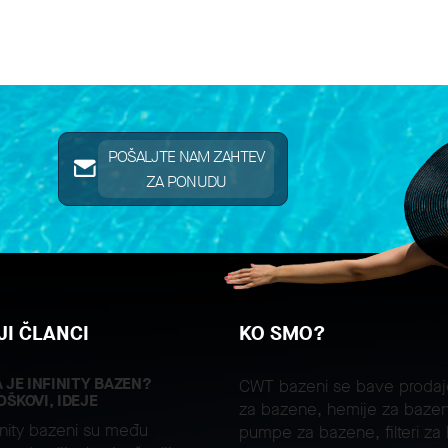
POŠALJTE NAM ZAHTEV
ZA PONUDU
I ČLANCI
KO SMO?
A JE INFINITY BAZEN?
CWT bazeni se bave proda
OŠKOVI, IDEJE
za bazene, hemije za bazen
inity bazeni su među
pumpe za bazene, filteri za