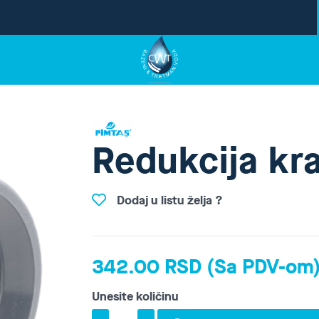
Redukcija kr
Dodaj u listu želja ?
342.00 RSD (Sa PDV-om
Unesite količinu