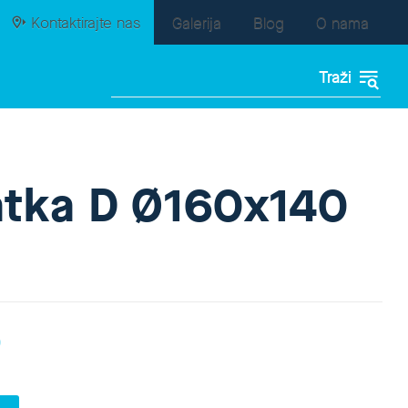
Kontaktirajte nas
Galerija
Blog
O nama
atka D Ø160x140
)