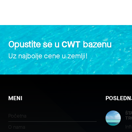
Opustite se u
CWT
bazenu
Uz najbolje cene u zemlji!
MENI
POSLEDNJ
ŠT
Početna
TR
Inf
O nama