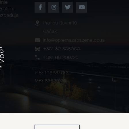
šnje
natijim
ezbeđuje
Protića Ravni 10
Čačak
info@opremazabazene.co.rs
+381 32 385008
+381 66 209720
PIB: 108687733
MB: 63629120
2026