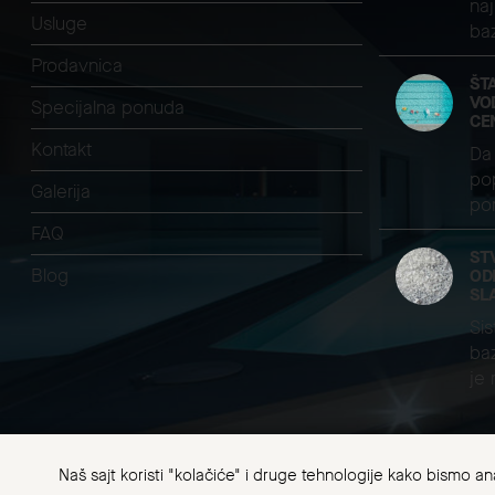
naj
Usluge
ba
Prodavnica
ŠT
VO
Specijalna ponuda
CE
Kontakt
Da 
pop
Galerija
pom
FAQ
ST
Blog
OD
SL
Sis
baz
je
Naš sajt koristi "kolačiće" i druge tehnologije kako bismo a
CWT