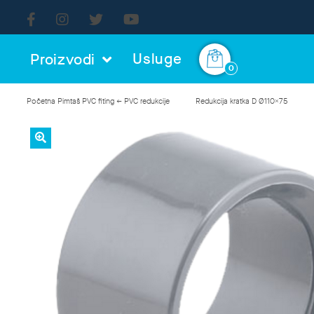
Usluge
Proizvodi
0
Početna
Pimtaš
PVC fiting
← PVC redukcije
Redukcija kratka D Ø110x75