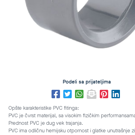
Podeli sa prijateljima
Opšte karakteristike PVC fitinga:
PVC je čvrst materijal, sa visokim fizičkim performansama, o
Prednost PVC je dug vek trajanja.
PVC ima odličnu hemijsku otpornost i glatke unutrašnje zi