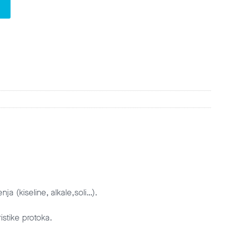
ja (kiseline, alkale,soli…).
istike protoka.