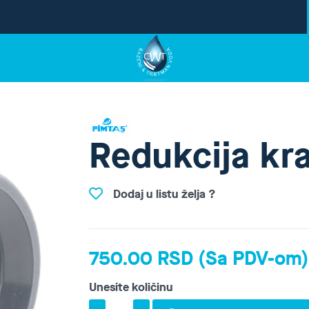
Redukcija kr
Dodaj u listu želja ?
750.00 RSD (Sa PDV-om
Unesite količinu