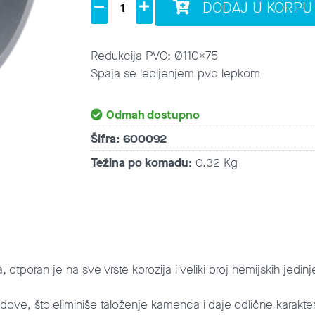
DODAJ U KORPU
Redukcija PVC: Ø110x75
Spaja se lepljenjem pvc lepkom
Odmah dostupno
Šifra:
600092
Težina po komadu:
0.32 Kg
tporan je na sve vrste korozija i veliki broj hemijskih jedinjen
dove, što eliminiše taloženje kamenca i daje odlične karakter