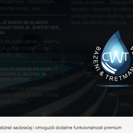
modernijim i najtraženijim
robot za bazen... Dugogodi
zenima danas. Ako ...
iskustvo i saradnja sa najpoz
svetskim proizvođačima ob
A JE BAZEN SA SLANOM
širok asortiman proizvoda.
DOM? HEMIJA, ŽIVOTNI VEK,
NA
li ste ikada plivali u okeanu,
ili gutljaj morske vode i
islili: „Nja...
VARI KOJE MORATE ZNATI O
RŽAVANJU BAZENA SA
ANOM VODOM
temi soli su u modi u svetu
ena i jasno je zašto: Voda
 mekša Baze...
nalizirali saobraćaj i omogućili dodatne funkcionalnosti premium
 Bazeni za kupanje i tretman voda ©. Sva prava zadržana 