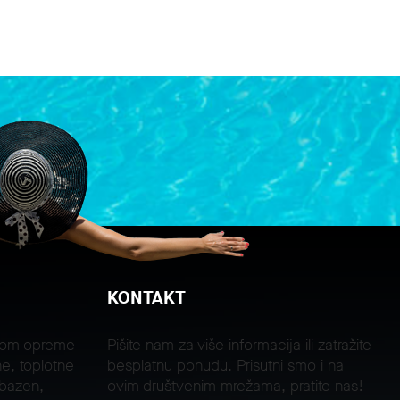
KONTAKT
jom opreme
Pišite nam za više informacija ili zatražite
e, toplotne
besplatnu ponudu. Prisutni smo i na
 bazen,
ovim društvenim mrežama, pratite nas!