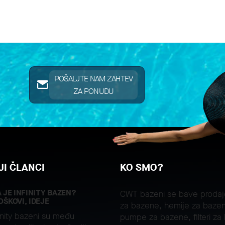
POŠALJTE NAM ZAHTEV
ZA PONUDU
I ČLANCI
KO SMO?
A JE INFINITY BAZEN?
CWT bazeni se bave proda
OŠKOVI, IDEJE
za bazene, hemije za bazen
inity bazeni su među
pumpe za bazene, filteri za