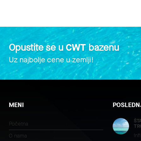
Opustite se u
CWT
bazenu
Uz najbolje cene u zemlji!
MENI
POSLEDNJ
ŠT
Početna
TR
Inf
O nama