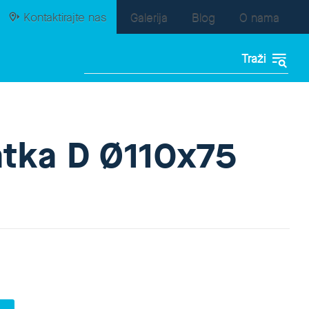
Kontaktirajte nas
Galerija
Blog
O nama
atka D Ø110x75
)