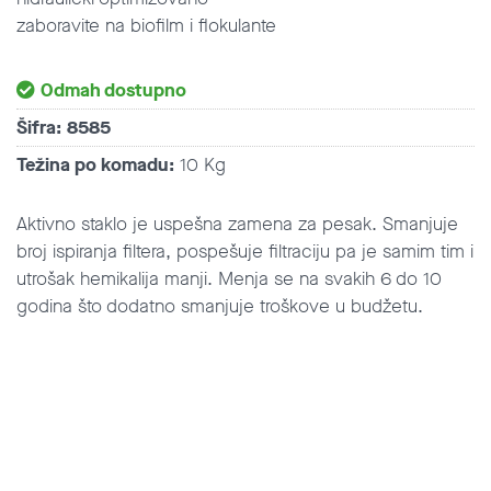
zaboravite na biofilm i flokulante
Odmah dostupno
Šifra:
8585
Težina po komadu:
10 Kg
Aktivno staklo je uspešna zamena za pesak. Smanjuje
broj ispiranja filtera, pospešuje filtraciju pa je samim tim i
utrošak hemikalija manji. Menja se na svakih 6 do 10
godina što dodatno smanjuje troškove u budžetu.