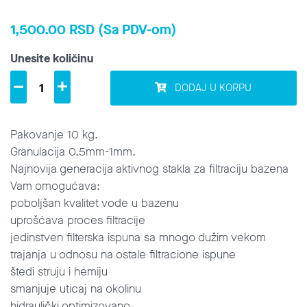
1,500.00 RSD (Sa PDV-om)
Unesite količinu
DODAJ U KORPU
Pakovanje 10 kg.
Granulacija 0.5mm-1mm.
Najnovija generacija aktivnog stakla za filtraciju bazena
Vam omogućava:
poboljšan kvalitet vode u bazenu
uprošćava proces filtracije
jedinstven filterska ispuna sa mnogo dužim vekom
trajanja u odnosu na ostale filtracione ispune
štedi struju i hemiju
smanjuje uticaj na okolinu
hidraulički optimizovano