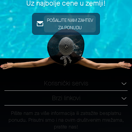
Uz najbolje cene u zemlji!
POŠALJTE NAM ZAHTEV
ZA PONUDU
Korisnički servis
Brzi linkovi
Pišite nam za više informacija ili zatražite besplatnu
ponudu. Prisutni smo i na ovim društvenim mrežama,
pratite nas!