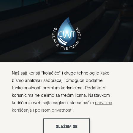
Naš sajt koristi "kolačiće" i druge tehnologije kako
bismo analizirali saobraćaj i omogućili dodatne
funkcionalnosti premium korisnicima. Podatke o
korisnicima ne delimo sa trećim licima. Nastavkom
korišćenja web sajta saglasni ste sa našim
pravilima
korišćenja i polisom privatnosti
.
CWT Bazeni za kupanje i tretman voda ©. Sva prava
zadržana 2026
SLAŽEM SE
Designed by
Explicit