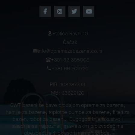
Protića Ravni 10
Čačak
info@opremazabazene.co.rs
+381 32 385008
+381 66 209720
PIB: 108687733
MB: 63629120
CWT bazeni se bave prodajom opreme za bazene,
hemije za bazene, toplotne pumpe za bazene, filteri za
bazen, robot za bazen... Dugogodišnje iskustvo i
saradnja sa najpoznatijim svetskim proizvođačima
obezbeđuje širok asortiman proizvoda.