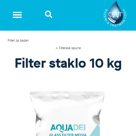
Filteri za bazen
← Filterske ispune
Filter staklo 10 kg