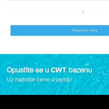
ili
Registrujte nalog
Opustite se u
CWT
bazenu
Uz najbolje cene u zemlji!