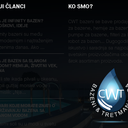
I ČLANCI
KO SMO?
A JE INFINITY BAZEN?
CWT bazeni se bave proda
OŠKOVI, IDEJE
za bazene, hemije za bazen
inity bazeni su među
pumpe za bazene, filteri za
modernijim i najtraženijim
robot za bazen... Dugogodi
zenima danas. Ako ...
iskustvo i saradnja sa najpoz
svetskim proizvođačima ob
A JE BAZEN SA SLANOM
širok asortiman proizvoda.
DOM? HEMIJA, ŽIVOTNI VEK,
NA
li ste ikada plivali u okeanu,
ili gutljaj morske vode i
islili: „Nja...
VARI KOJE MORATE ZNATI O
RŽAVANJU BAZENA SA
ANOM VODOM
temi soli su u modi u svetu