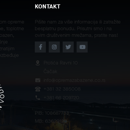
KONTAKT
jom opreme
Pišite nam za više informacija ili zatražite
e, toplotne
besplatnu ponudu. Prisutni smo i na
 bazen,
ovim društvenim mrežama, pratite nas!
šnje
natijim
ezbeđuje
Protića Ravni 10
Čačak
info@opremazabazene.co.rs
+381 32 385008
+381 66 209720
PIB: 108687733
MB: 63629120