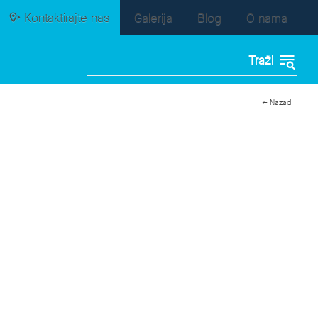
Kontaktirajte nas
Galerija
Blog
O nama
← Nazad