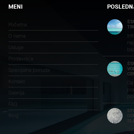
MENI
POSLEDNJ
ŠT
Početna
TR
Inf
O nama
naj
Usluge
ba
Prodavnica
ŠT
VO
Specijalna ponuda
CE
Kontakt
Da 
pop
Galerija
pom
FAQ
ST
Blog
OD
SL
Sis