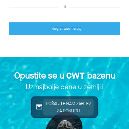
ili
Registrujte nalog
Opustite se u
CWT
bazenu
Uz najbolje cene u zemlji!
POŠALJTE NAM ZAHTEV
ZA PONUDU