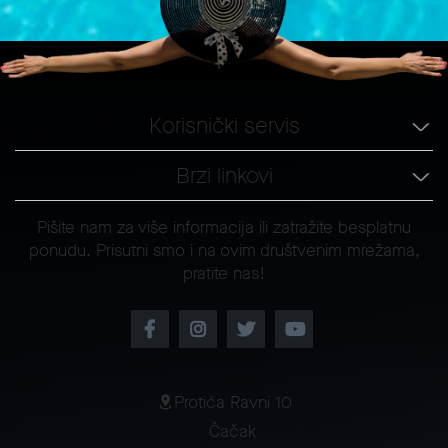
Korisnički servis
Brzi linkovi
Pišite nam za više informacija ili zatražite besplatnu
ponudu. Prisutni smo i na ovim društvenim mrežama,
pratite nas!
Protića Ravni 10
Čačak