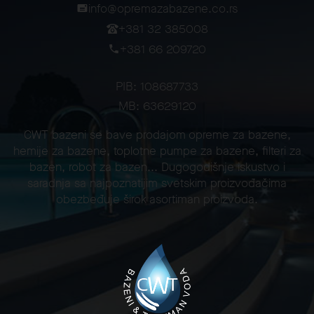
info@opremazabazene.co.rs
+381 32 385008
+381 66 209720
PIB: 108687733
MB: 63629120
CWT bazeni se bave prodajom opreme za bazene,
hemije za bazene, toplotne pumpe za bazene, filteri za
bazen, robot za bazen... Dugogodišnje iskustvo i
saradnja sa najpoznatijim svetskim proizvođačima
obezbeđuje širok asortiman proizvoda.