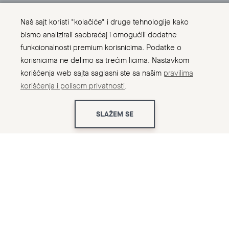
Naš sajt koristi "kolačiće" i druge tehnologije kako
bismo analizirali saobraćaj i omogućili dodatne
funkcionalnosti premium korisnicima. Podatke o
korisnicima ne delimo sa trećim licima. Nastavkom
korišćenja web sajta saglasni ste sa našim
pravilima
korišćenja i polisom privatnosti
.
SLAŽEM SE
Početna
Kompletna montaža bazenske opreme
← Nazad
Firma CWT nudi svojim klijentima i
sve vrste montaže bazenske opreme