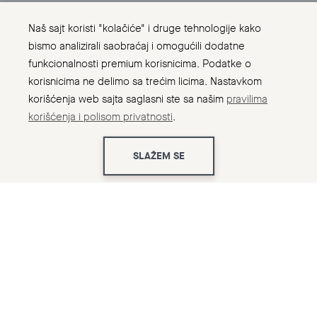
Naš sajt koristi "kolačiće" i druge tehnologije kako
bismo analizirali saobraćaj i omogućili dodatne
funkcionalnosti premium korisnicima. Podatke o
korisnicima ne delimo sa trećim licima. Nastavkom
korišćenja web sajta saglasni ste sa našim
pravilima
korišćenja i polisom privatnosti
.
SLAŽEM SE
Početna
Kako do savršenog bazena
← Nazad
Jedan od najvažnijih aspekata u
određivanju tačne orijentacije vašeg
bazena je položaj sunca tokom
dana.